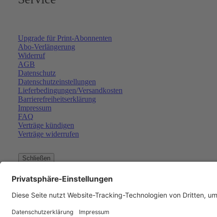
Upgrade für Print-Abonnenten
Abo-Verlängerung
Widerruf
AGB
Datenschutz
Datenschutzeinstellungen
Lieferbedingungen/Versandkosten
Barrierefreiheitserklärung
Impressum
FAQ
Verträge kündigen
Verträge widerrufen
Schließen
Der Artikel wurde in den Wa