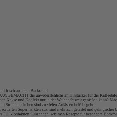
und frisch aus dem Backofen!
USGEMACHT die unwiderstehlichsten Hingucker für die Kaffeetafel im
 man Kekse und Konfekt nur in der Weihnachtszeit genießen kann? Ma
nd Strudelpäckchen sind zu vielen Anlässen heiß begehrt.
ortierten Supermärkten aus, sind mehrfach getestet und gelingsicher 
T-Redaktion Süßzähnen, wie man Rezepte für besondere Backformen