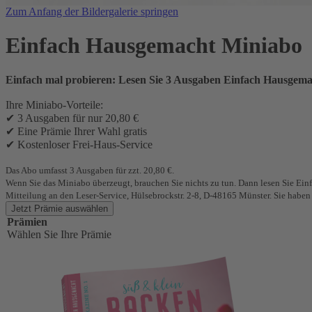
Zum Anfang der Bildergalerie springen
Einfach Hausgemacht Miniabo
Einfach mal probieren: Lesen Sie 3 Ausgaben Einfach Hausgemac
Ihre Miniabo-Vorteile:
✔ 3 Ausgaben für nur 20,80 €
✔ Eine Prämie Ihrer Wahl gratis
✔ Kostenloser Frei-Haus-Service
Das Abo umfasst 3 Ausgaben für zzt. 20,80 €.
Wenn Sie das Miniabo überzeugt, brauchen Sie nichts zu tun. Dann lesen Sie Ein
Mitteilung an den Leser-Service, Hülsebrockstr. 2-8, D-48165 Münster. Sie haben 
Jetzt Prämie auswählen
Prämien
Wählen Sie Ihre Prämie