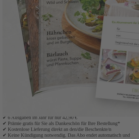
Zum Anfang der Bildergalerie springen
Einfach Hausgemacht
Geschenkabo
Eine köstliche Idee: Freude schenken mit Einfach
Hausgemacht! Bleiben Sie mit unserem Geschenkabo ein Jahr
in guter Erinnerung.
Sie verschenken einfache und raffinierte Rezepte, praxisnahe Tipps
für den Haushalt und kreative Ideen zum Selbermachen.
Die Abo-Vorteile:
✔ 6 Ausgaben im Jahr für nur 42,90 €
✔ Prämie gratis für Sie als Dankeschön für Ihre Bestellung*
✔ Kostenlose Lieferung direkt an den/die Beschenkte/n
✔ Keine Kündigung notwendig. Das Abo endet automatisch und