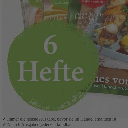
Zum Anfang der Bildergalerie springen
Einfach Hausgemacht Print-
Abo
Verpassen Sie keine Ausgabe und lesen Sie EINFACH
HAUSGEMACHT, das Magazin für Haus und Küche, im Abo
– mit kreativem Input für die Küche und Ihr Zuhause.
Ihre Abonnement-Vorteile:
✔ 6 Ausgaben für nur 46,80 €
✔ Kostenloser Frei-Haus-Service
✔ Immer die neuste Ausgabe, bevor sie im Handel erhältlich ist
✔ Nach 6 Ausgaben jederzeit kündbar