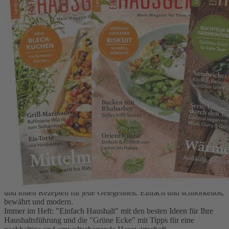
Zum Anfang der Bildergalerie springen
Einfach Hausgemacht Abo
Bestellen Sie Ihr neues EINFACH HAUSGEMACHT-Abo für
mindestens 6 Ausgaben und Sie erhalten ein hochwertiges
Rezeptbuch gratis. Wählen Sie zwischen unseren Bestsellern
„Verführerische Torten“, „Pikant & deftig backen“ und
„Ofenglück“.
Worum geht es?
EINFACH HAUSGEMACHT ist das frische und liebevoll
gestaltete Magazin mit vielen praktischen Tipps für den Haushalt
und tollen Rezepten für jede Gelegenheit. Einfach und schnörkellos,
bewährt und modern.
Immer im Heft: "Einfach Haushalt" mit den besten Ideen für Ihre
Haushaltsführung und die "Grüne Ecke" mit Tipps für eine