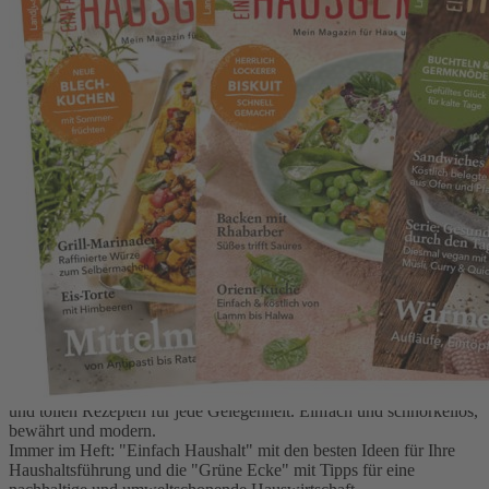
Zum Anfang der Bildergalerie springen
Einfach Hausgemacht Heftabo
Bestellen Sie Ihr neues EINFACH HAUSGEMACHT-Abo für
mindestens 6 Ausgaben und Sie erhalten ein hochwertiges
Rezeptbuch gratis. Wählen Sie zwischen unseren Bestsellern
„Verführerische Torten“, „Pikant & deftig backen“ und
„Ofenglück“.
Worum geht es?
EINFACH HAUSGEMACHT ist das frische und liebevoll
gestaltete Magazin mit vielen praktischen Tipps für den Haushalt
und tollen Rezepten für jede Gelegenheit. Einfach und schnörkellos,
bewährt und modern.
Immer im Heft: "Einfach Haushalt" mit den besten Ideen für Ihre
Haushaltsführung und die "Grüne Ecke" mit Tipps für eine