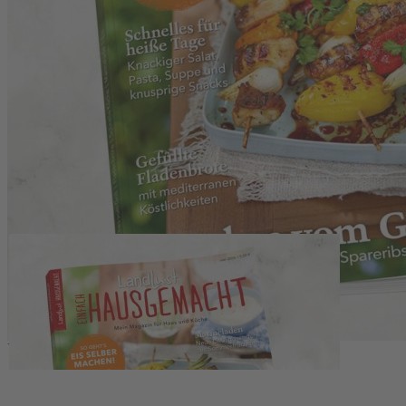
Zum Anfang der Bildergalerie springen
Artikelnr.
006884
Einfach Hausgemacht 04/26
Mein Magazin für Haus und Küche
5,50 €
inkl. MwSt.
1
Zum Warenkorb hinzufügen