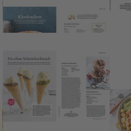
mit leuchtenden Zinnien und Tischdeko in Blau, Weiß und einem
Hauch Rot. Die Ausgabe #4/2026 der Zeitschrift EINFACH
HAUSGEMACHT macht den Sommer unkompliziert, bunt und
genussvoll.
Kontakt
Deutsche Medien-Manufaktur GmbH & Co. KG
Hülsebrockstr. 2–8
48165 Münster
Deutschland
Telefon: +49 (0) 2501 801-6161
Montag–Freitag 8:00–20:00 Uhr
Samstag 8:00–13:00 Uhr
>>> Zum Kontaktformular
EU-Online-Plattform zur alternativen Streitbeilegung:
www.ec.europa.eu/consumers/odr