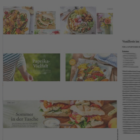
Zur Wunschliste hinzufügen
Sofort lieferbar
EINFACH HAUSGEMACHT vier 2026 mit folgenden Themen:
Frisches vom Grill: Buntes Gemüse, Hähnchen, Spareribs, Käse
und Fisch | Marmeladen: Neue Lieblingssorten aus Sommerfrüchten
| Eis selber machen: So geht’s – herrlich erfrischend & ganz einfach |
Schnelles für heiße Tage: Knackiger Salat, Pasta, Suppe und
knusprige Snacks | Gefüllte Fladenbrote mit mediterranen
Köstlichkeiten
Beschreibung
EINFACH HAUSGEMACHT #4/2026
begleitet Sie mit vielen
frischen Ideen durch die schönste Zeit des Jahres– mit Rezepten, die
Freude machen, alltagstauglich sind und sich ohne großen Aufwand
umsetzen lassen. Die Ausgabe fängt gleich mehrere
Sommerstimmungen ein: das
leichte Essen
an heißen Tagen, den
Duft von
Gegrilltem
im Garten, die Lust auf
selbst gemachte
Vorräte und kleine Köstlichkeiten
für zwischendurch. Ob
knackiger Salat, schnelle Pasta, gefüllte Fladenbrote oder bunte
Gemüse-Spieße
– die
neuen Rezepte
sollen Ihnen Inspiration
geben, ohne Sie lange in der Küche festzuhalten.
Im Haushaltsteil gibt es praktische Tipps rund um
Kalk im
Haushalt
, Haushaltswissen und nachhaltiges Haushalten. Für Sie
von der Redaktion
getestet: Pürierstäbe
im Praxis-Check.
Abgerundet wird die Ausgabe durch stimmungsvolle
DIY-Ideen