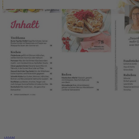
Zahlungsmöglichkeiten
Service
Upgrade für Print-Abonnenten
Abo-Verlängerung
Widerruf
AGB