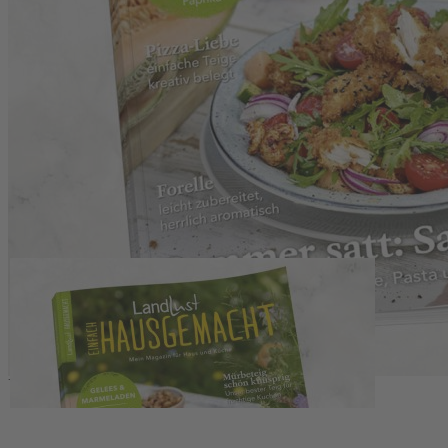
Zum Anfang der Bildergalerie springen
Artikelnr.
006877
Einfach Hausgemacht 04/25
Mein Magazin für Haus und Küche
5,20 €
inkl. MwSt.
1
Zum Warenkorb hinzufügen