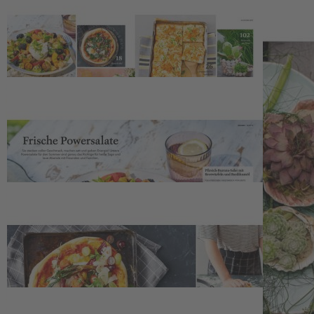
Zur Wunschliste hinzufügen
Sofort lieferbar
EINFACH HAUSGEMACHT vier 2025 mit folgenden Themen:
Sommer satt – Salate mit Hähnchen, Grillgemüse, Pasta und Obst |
Forelle leicht zubereitet und herrlich aromatisch | Pizza-Liebe –
einfach Teige kreativ belegt | Mürbeteig schön knusprig – unser
bester Teig für fruchtige Kuchen | Gelees & Marmeladen mit
Beeren, Feigen, Möhren und Paprika
Beschreibung
Die Ausgabe vier 2025 der Zeitschrift EINFACH
HAUSGEMACHT steht im Zeichen des Hochsommers. Die Sonne
steht morgens früh am Himmel, und selbst das Wochenende daheim
fühlt sich ein bisschen wie Urlaub an. Dieses Gefühl greift die
Redaktion kulinarisch auf. In den energiegeladenen
Powersalaten
steckt alles, was der Hochsommer zu bieten hat. Sie sind perfekte
Sattmacher für das Essen auf Terrasse oder Balkon. Mit dem
Spitzkohl
wird ein echter Held der Alltagsküche wiederentdeckt.
Sein mildes Aroma eignet sich sowohl für Hausmannskost als auch
für raffinierte und moderne Gerichte. Ebenfalls ans Herz legen wir
Ihnen unsere
Forellenrezepte
, samt praktischer Küchentipps. Und
wenn nachmittags die Temperaturen steigen, löschen wir unseren
Durst mit
erfrischenden Eistees
. Die Abende genießen wir gerne
mit Freunden und Familie. Vielleicht wie in Bella Italia? Unsere
frischgebackenen
Pizzen
überraschen mit wunderbaren Kreationen
und dem herrlichen Duft von Genuss. So könnte ein Sommer gerne