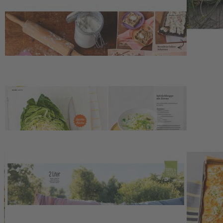
ewig dauern! Warum auch nicht? Mit unseren
Einmachrezepten
fangen wir sonnengereifte Früchte und aromatisches Gemüse ein
und verlängern unseren und hoffentlich auch Ihren Sommergenuss!
Im Haushaltsteil dreht sich alles ums
Wäsche waschen
– mit diesen
Tipps und Tricks gewinnen wir mehr Zeit, Geld, Umweltschutz und
schönere Wäsche. Diesmal für Sie von der Redaktion getestet:
Salatschleudern
– was sie können und welche Unterschiede es
gibt.
Kontakt
Deutsche Medien-Manufaktur GmbH & Co. KG
Hülsebrockstr. 2–8
48165 Münster
Deutschland
Telefon: +49 (0) 2501 801-6161
Montag–Freitag 8:00–20:00 Uhr
Samstag 8:00–13:00 Uhr
>>> Zum Kontaktformular
EU-Online-Plattform zur alternativen Streitbeilegung: