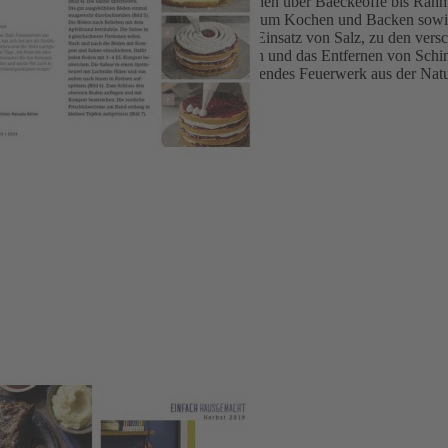
eckeres aus dem Elsass: von Flammkuchen über Baeckeoffe bis Rahmku
– in diesem Magazin mit vielen Rezepten zum Kochen und Backen sowie
lzig“ – mit Informationen zum richtigen Einsatz von Salz, zu den versc
en Umgang mit Altpapier, die Pflege von Möbeln und das Entfernen 
iner schönsten Seite und holt so ein leuchtendes Feuerwerk aus der Nat
ine nachhaltige Haushaltsführung.