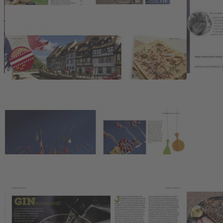
und Reportage. Das Magazin für Haus und Küche präsentiert zudem L
Minuten-Rezepte, leckere Strudel oder alles Wissenswerte über Gin 
dabei. In der Kochschul-Serie „Würzen“ lautet das Thema diesmal „sa
retten lassen. Im Haushaltsteil geht es diesmal um den bewusst
strahlenden Blüten, bunt gefärbten Blättern und zarten Beeren von se
Auch in dieser Ausgabe: die „Grüne Ecke“ mit Tipps und Tricks für e
Kontakt
Deutsche Medien-Manufaktur GmbH & Co. KG
Hülsebrockstr. 2–8
48165 Münster
Deutschland
Telefon: +49 (0) 2501 801-6161
Montag–Freitag 8:00–20:00 Uhr
Samstag 8:00–13:00 Uhr
>>> Zum Kontaktformular
EU-Online-Plattform zur alternativen Streitbeilegung:
www.ec.europa.eu/consumers/odr