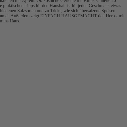
chen mit Äpfeln. Ob köstliche Gerichte mit Birne, schnelle 20-
 praktischen Tipps für den Haushalt ist für jeden Geschmack etwas
hiedenen Salzsorten und zu Tricks, wie sich übersalzene Speisen
von Schimmel. Außerdem zeigt EINFACH HAUSGEMACHT den Herbst mit
ur ins Haus.