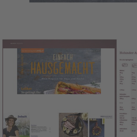
Zum Anfang der Bildergalerie springen
Artikelnr.
006834
Einfach Hausgemacht 05/19
4,80 €
inkl. MwSt.
1
Zum Warenkorb hinzufügen
Zur Wunschliste hinzufügen
Sofort lieferbar
EINFACH HAUSGEMACHT fünf | herbst 2019 mit folgenden Themen: Sup
Beerenstarke Herbstdeko | Leckeres aus dem Elsass | Serie „Würzen“ –
Beschreibung
Die Zeitschrift EINFACH HAUSGEMACHT präsentiert in der Ausgabe f