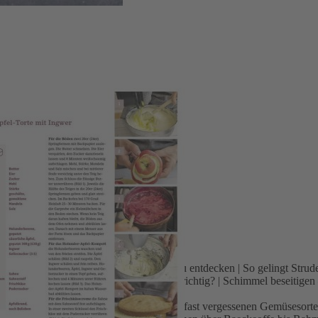
er Food – alte Gemüsesorten neu entdecken | So gelingt Strudelteig
 diesmal: salzig | Wie pflege ich Möbel richtig? | Schimmel beseitigen
ünf | herbst 2019 Rezepte mit alten, fast vergessenen Gemüsesorten