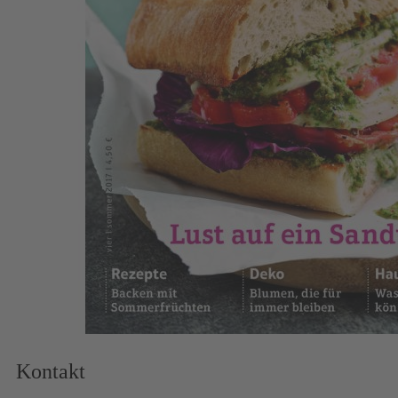
Zum Anfang der Bildergalerie springen
Artikelnr.
006821
Einfach Hausgemacht 04/17
4,50 €
inkl. MwSt.
1
Zum Warenkorb hinzufügen
Zur Wunschliste hinzufügen
Sofort lieferbar
.
Beschreibung
.
Kontakt