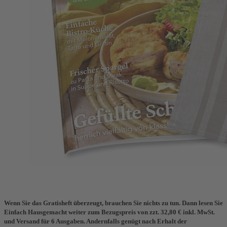
Zum Anfang der Bildergalerie springen
Einfach Hausgemacht
Leseprobe
0,00 €
inkl. MwSt.
Wählen Sie die Startausgabe
1
Zum Warenkorb hinzufügen
Lesen Sie eine Ausgabe Einfach Hausgemacht gratis und
erhalten Sie als Dankeschön ein praktisches Geschirrtuch aus
Leinen und Baumwolle.
Wenn Sie das Gratisheft überzeugt, brauchen Sie nichts zu tun. Dann lesen Sie
Einfach Hausgemacht weiter zum Bezugspreis von zzt. 32,80 € inkl. MwSt.
und Versand für 6 Ausgaben. Andernfalls genügt nach Erhalt der