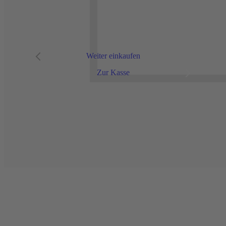
Der Artikel wurde in den
Warenkorb gelegt
Weiter einkaufen
Zur Kasse