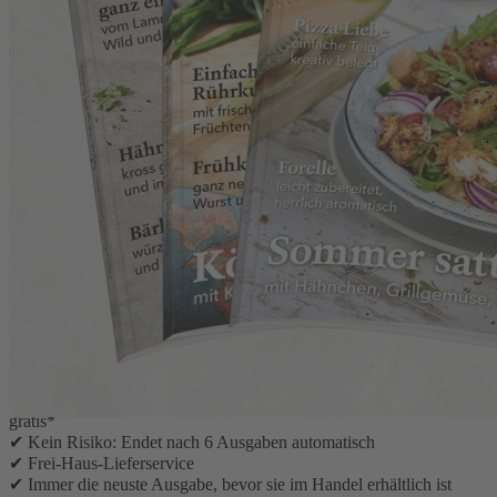
Zum Anfang der Bildergalerie springen
Einfach Hausgemacht Abo für
6 Ausgaben
Jetzt probieren: Genießen Sie Rezepte für jeden Tag und für
den besonderen Tag und lesen Sie Einfach Hausgemacht im
Abo – mit kreativem Input für die Küche und Ihr Zuhause.
Ihre Abonnement-Vorteile:
✔ 6 Ausgaben für nur 42,90 €
✔ Eine Prämie Ihrer Wahl als Dankeschön für Ihre Bestellung
gratis*
✔ Kein Risiko: Endet nach 6 Ausgaben automatisch
✔ Frei-Haus-Lieferservice
✔ Immer die neuste Ausgabe, bevor sie im Handel erhältlich ist